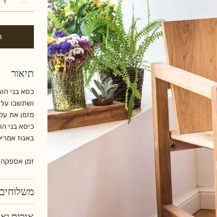
ה
תיאור
כסא בני הוא
ושתשבו עליו
מזמן את עקר
כיסא בני הו
באגוז אמריק
זמן אספקה: עד 40 ימ
משלוחים 
איכות וא