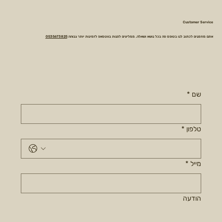
Customer Service
אתם מוזמנים לכתוב לנו בטופס פה בכל נושא ושאלה. ממליצים לפנות בווטסאפ לזמינות יותר גבוהה
0535673825
שם
*
טלפון
*
מייל
*
הודעה