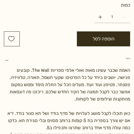
כמות
הוספה לסל
תיאור
האמת שכבר עשינו מאות ואולי אלפי ספריות The Wall. קובעים
פגישה, יושבים ביחד על כל הפרטים: שקעי חשמל, תאורה, טלוויזיה,
פסנתר, פטיפון ועוד ועוד. מעלים הכל על התלת מימד וממש במקום
אפשר כבר לקבל תמונה של הקיר החדש שלכם. ריכזנו פה דוגמאות
מהתקנות וצילומים של לקוחות.
כאן תוכלו לקבל מושג לעלויות של מדף בודד ושל תא סגור בודד. ז״א
אם יש צורך בספריה בת 5 קומות ברוחב מסוים ובלי סגירת תא. בדקו
כמה עולה מדף אחד ברוחב שתרצו ותכפילו ב5.