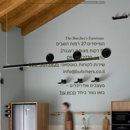
בואו לבקר. נעים אצלנו ויש אצלנו קפה
The Butcher's Furniture
המייסדים 27 רמות השבים
(5 דקות מצומת רעננה)
טלפון:
09-7932770
שירות לקוחות בווטסאפ:
053-5673825
info@butchers.co.il
מעצבים ואדריכלים -
בואו נצור ביחד
קראו עוד