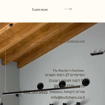
Learn more
בואו לבקר. נעים אצלנו ויש אצלנו קפה
The Butcher's Furniture
המייסדים 27 רמות השבים
(5 דקות מצומת רעננה)
טלפון:
09-7932770
שירות לקוחות בווטסאפ:
053-5673825
info@butchers.co.il