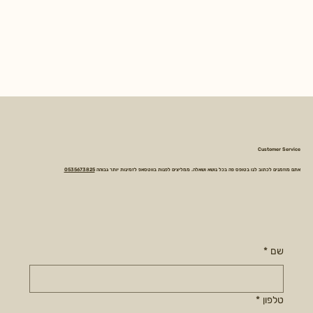
Customer Service
אתם מוזמנים לכתוב לנו בטופס פה בכל נושא ושאלה. ממליצים לפנות בווטסאפ לזמינות יותר גבוהה
0535673825
שם
*
טלפון
*