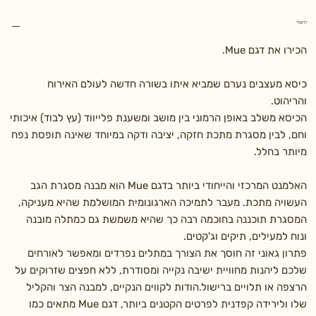
תיאור
הכירו את דגם Mue.
כיסא מעצבים נערם שמביא איתו בשורה חדשה לעולם האירוח
והריהוט.
הכיסא משלב באופן הרמוני בין מושב ומשענת פלייווד (עץ לבוד) איכותי
וחם, לבין מסגרת מתכת חזקה, יציבה ודקה במיוחד שאינה תופסת נפח
מיותר בחלל.
האלמנט המרכזי והייחודי ביותר בדגם Mue הוא מבנה מסגרת הגב
העשויה מתכת. מעבר לתמיכה הארגונומית המושלמת שהיא מעניקה,
המסגרת תוכננה בחוכמה רבה כך שהיא משמשת גם כמתלה מובנה
ונוח למעילים, תיקים וג'קטים.
פתרון גאוני זה חוסך את הצורך במתלים נפרדים ומאפשר לאורחים
שלכם ליהנות מחוויית ישיבה נקייה ומסודרת, ללא חפצים שזרוקים על
הרצפה או תלויים ברישול.הודות לקווים הנקיים, למבנה הצר והקליל
שלו ולירידה קפדנית לפרטים הקטנים ביותר, דגם Mue מתאים כמו