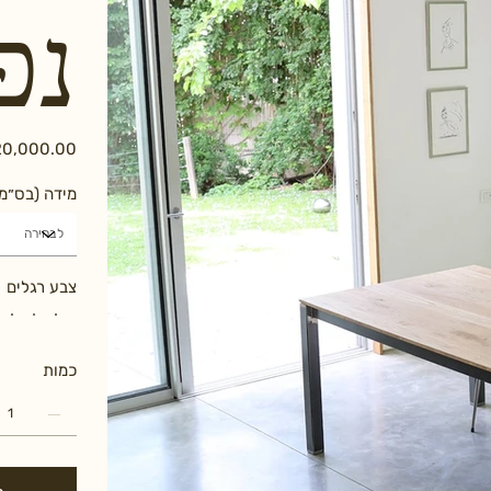
נפ
מידה (בס״מ
צבע רגלים
כמות