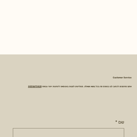
Customer Service
אתם מוזמנים לכתוב לנו בטופס פה בכל נושא ושאלה. ממליצים לפנות בווטסאפ לזמינות יותר גבוהה
0535673825
שם
*