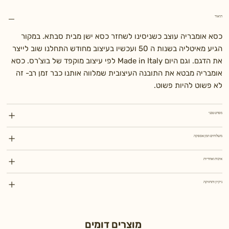
תיאור
כסא אומבריה עוצב כשניסינו לשחזר כסא ישן מבית סבתא. במקור
הגיע מאיטליה בשנות ה 50 ועכשיו בעיצוב מחודש התחלנו שוב לייצר
את הדגם. וגם היום Made in Italy לפי עיצוב מוקפד של בוצ'רס. כסא
אומבריה מבטא את התובנה העיצובית שמלווה אותנו כבר זמן רב- זה
לא פשוט להיות פשוט.
מפרט טכני
משלוחים וזמן אספקה
איכות ואחריות
ניקיון ותחזוקה
מוצרים דומים