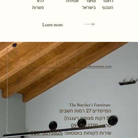
לחומר
ומיוצר
אמיתית
ללא
הטבעי
בישראל
פשרות
Learn more
בואו לבקר. נעים אצלנו ויש אצלנו קפה
The Butcher's Furniture
המייסדים 27 רמות השבים
(5 דקות מצומת רעננה)
טלפון:
09-7932770
שירות לקוחות בווטסאפ:
053-5673825