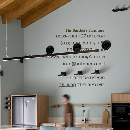
The Butcher's Furniture
המייסדים 27 רמות השבים
(5 דקות מצומת רעננה)
טלפון:
09-7932770
שירות לקוחות בווטסאפ:
053-5673825
info@butchers.co.il
מעצבים ואדריכלים -
בואו נצור ביחד
קראו עוד