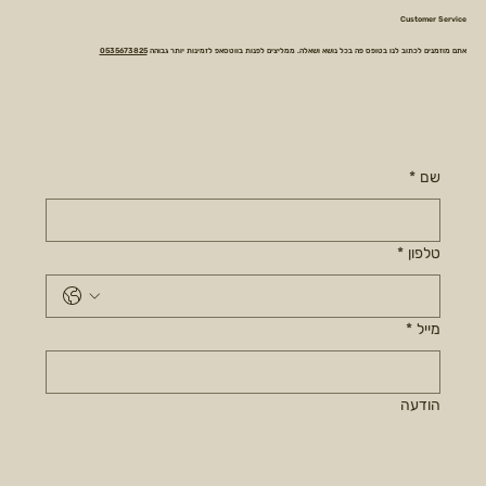
Customer Service
אתם מוזמנים לכתוב לנו בטופס פה בכל נושא ושאלה. ממליצים לפנות בווטסאפ לזמינות יותר גבוהה
0535673825
שם
*
טלפון
*
מייל
*
הודעה