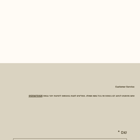
Customer Service
אתם מוזמנים לכתוב לנו בטופס פה בכל נושא ושאלה. ממליצים לפנות בווטסאפ לזמינות יותר גבוהה
0535673825
שם
*