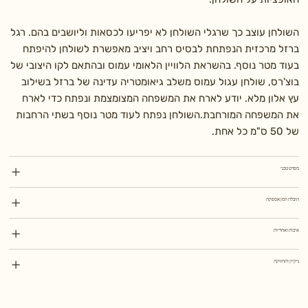
השולחן עוצב כך שרגלי השולחן לא יפריעו לכסאות וליושבים בהם. רגל
ברזל מרכזית הנפתחת לבסיס רחב ויציב מאפשרת לשולחן להיפתח
בעוד מטר נוסף. בהשראת הלוויין הלאומי עמוס ובהתאם לקו היצובי של
בוצ'רס, שולחן עגול עמוס משלב גיאומטריה עדינה של ברזל בשילוב
עץ אלון מלא. יודע לארח את המשפחה המצומצמת ונפתח כדי לארח
את המשפחה המורחבת.השולחן נפתח לעוד מטר נוסף בשתי הרחבות
של 50 ס"מ כל אחת.
מפרט טכני
הובלה וזמן אספקה
איכות ואחריות
ניקיון ותחזוקה