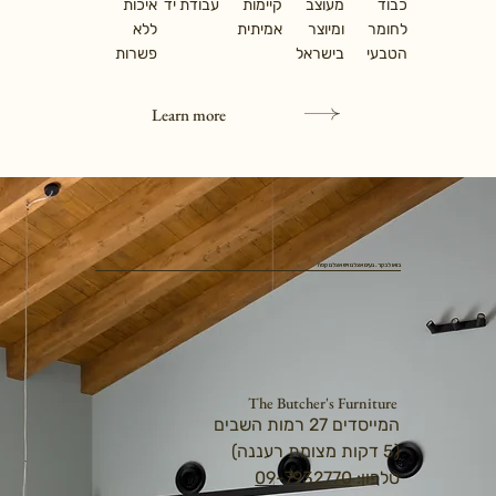
כבוד
מעוצב
קיימות
עבודת יד
איכות
לחומר
ומיוצר
אמיתית
ללא
הטבעי
בישראל
פשרות
Learn more
בואו לבקר. נעים אצלנו ויש אצלנו קפה
The Butcher's Furniture
המייסדים 27 רמות השבים
(5 דקות מצומת רעננה)
טלפון:
09-7932770