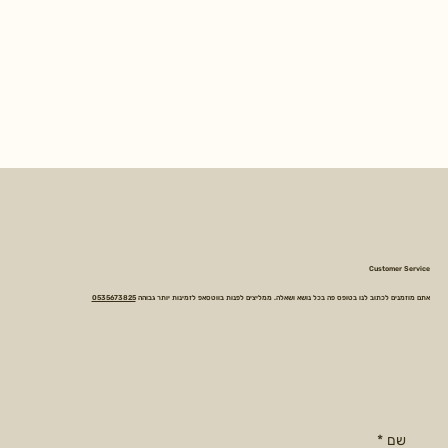
Customer Service
אתם מוזמנים לכתוב לנו בטופס פה בכל נושא ושאלה. ממליצים לפנות בווטסאפ לזמינות יותר גבוהה
0535673825
שם
*