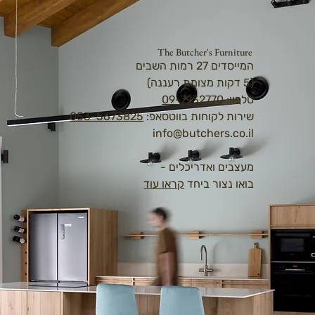
The Butcher's Furniture
המייסדים 27 רמות השבים
(5 דקות מצומת רעננה)
טלפון:
09-7932770
שירות לקוחות בווטסאפ:
053-5673825
info@butchers.co.il
מעצבים ואדריכלים -
בואו נצור ביחד
קראו עוד