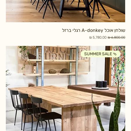
שולחן אוכל A-donkey רגלי ברזל
מחיר רגיל
מחיר מבצע
SUMMER SALE 🩴