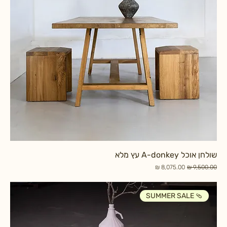
שולחן אוכל A-donkey עץ מלא
מחיר רגיל
מחיר מבצע
SUMMER SALE 🩴