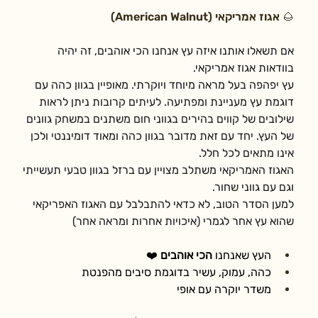
🌰 אגוז אמריקאי (American Walnut)
אם תשאלו אותנו איזה עץ אנחנו הכי אוהבים, זה יהיה 
בוודאות אגוז אמריקאי.
עץ יפהפה בעל מראה מיוחד ויוקרתי. מאופיין בגוון כהה עם 
דוגמת עץ מעניינת ומפתיעה. לעיתים קרובות ניתן לראות 
שילובים של קווים בהירים בגווני חום משתנים במשחק גוונים 
של העץ. יחד עם זאת מדובר בגוון כהה ומאוד דומיננטי ולכן 
אינו מתאים לכל חלל.
האגוז האמריקאי משתלב מצויין עם ברזל בגוון טבעי תעשייתי 
וגם עם גווני שחור. 
למען הסדר הטוב, לא כדאי להתבלבל עם האגוז האפריקאי 
שהוא עץ אחר לגמרי (איכויות אחרות ומראה אחר)
העץ שאנחנו 
הכי אוהבים
 ❤️
כהה, עמוק, עשיר בדוגמת סיבים מהפנטת
משדר יוקרה עם אופי