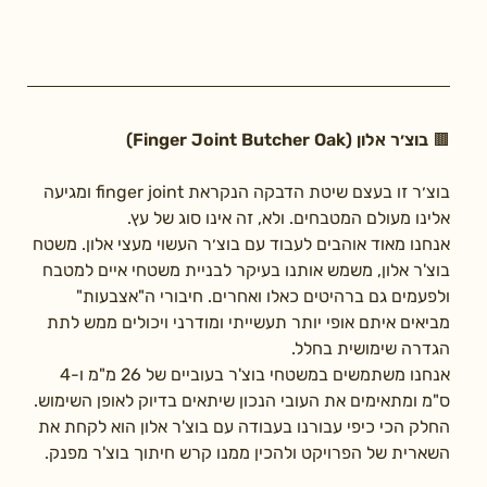
🟫 בוצ׳ר אלון (Finger Joint Butcher Oak)
בוצ׳ר זו בעצם שיטת הדבקה הנקראת finger joint ומגיעה 
אלינו מעולם המטבחים. ולא, זה אינו סוג של עץ. 
אנחנו מאוד אוהבים לעבוד עם בוצ׳ר העשוי מעצי אלון. משטח 
בוצ'ר אלון, משמש אותנו בעיקר לבניית משטחי איים למטבח 
ולפעמים גם ברהיטים כאלו ואחרים. חיבורי ה"אצבעות" 
מביאים איתם אופי יותר תעשייתי ומודרני ויכולים ממש לתת 
הגדרה שימושית בחלל.
אנחנו משתמשים במשטחי בוצ'ר בעוביים של 26 מ"מ ו-4 
ס"מ ומתאימים את העובי הנכון שיתאים בדיוק לאופן השימוש. 
החלק הכי כיפי עבורנו בעבודה עם בוצ'ר אלון הוא לקחת את 
השארית של הפרויקט ולהכין ממנו קרש חיתוך בוצ'ר מפנק.