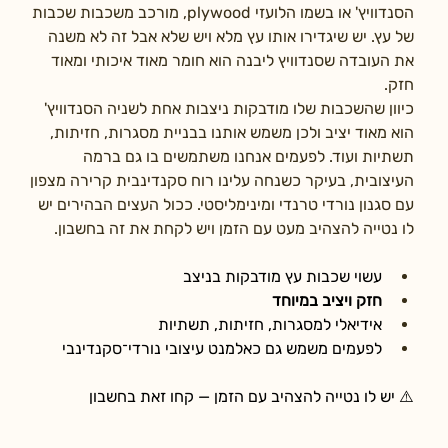
הסנדוויץ' או בשמו הלועזי plywood, מורכב משכבות שכבות 
של עץ. יש שיגדירו אותו עץ מלא ויש שלא אבל זה לא משנה 
את העובדה שסנדוויץ ליבנה הוא חומר מאוד איכותי ומאוד 
חזק.
כיוון שהשכבות שלו מודבקות ניצבות אחת לשניה הסנדוויץ' 
הוא מאוד יציב ולכן משמש אותנו בבניית מסגרות, חזיתות, 
תשתיות ועוד. לפעמים אנחנו משתמשים בו גם ברמה 
העיצובית, בעיקר כשנחה עלינו רוח סקנדינבית קרירה מצפון 
עם סגנון נורדי טרנדי ומינימליסטי. ככול העצים הבהירים יש 
לו נטייה להצהיב מעט עם הזמן ויש לקחת את זה בחשבון.
עשוי שכבות עץ מודבקות בניצב
חזק ויציב במיוחד
אידיאלי למסגרות, חזיתות, תשתיות
לפעמים משמש גם כאלמנט עיצובי נורדי־סקנדינבי
⚠️ יש לו נטייה להצהיב עם הזמן — קחו זאת בחשבון