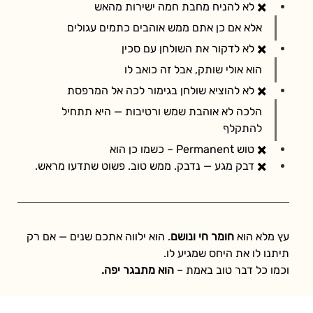
✖️ לא להניח מחבת חמה ישירות מהאש
אלא אם כן אתם ממש אוהבים כתמים עגולים
✖️ לא לדקור את השולחן עם סכין
הוא אולי שותק, אבל זה כואב לו
✖️ לא להוציא שולחן בגימור לכה אל המרפסת
הלכה לא אוהבת שמש ורטיבות — היא תתחיל 
להתקלף
✖️ טוש Permanent – כשמו כן הוא
✖️ דבק מגע — נדבק. ממש טוב. פשוט שתדעו מראש.
עץ מלא הוא 
חומר חי ונושם
. הוא ילווה אתכם שנים — אם רק 
תיתנו לו את היחס שמגיע לו.
וכמו כל דבר טוב באמת – 
הוא מתבגר יפה.