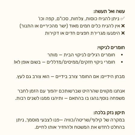
עשה ואל תעשה:
✅ ניתן להניח כוסות, צלחות, סכו"ם, קפה וכו'
❌ אין להניח כלים חמים מאוד (ישר מהכיריים או התנור)
❌ הימנעו מגרירת חפצים חדים או דקירות
חומרים לניקוי:
חומרים רגילים לניקוי הבית — מותר
חומרי ניקוי חזקים/ממיסים/מדללים — בשום אופן לא!
מבחן הידיים: אם החומר צורב בידיים — הוא צורב גם לעץ.
אנחנו מקווים שהרהיט שברשותכם יהפוך עם הזמן לחבר 
משפחה נוסף.נהגו בו בהתאם — ותיהנו ממנו לשנים רבות.
תיקון נזק בלכה:
במקרה של קילוף/שריטה/כוויה —פנו לצבעי מוסמך, ניתן 
בהחלט לחדש את המשטח ולהחזיר אותו לחיים.