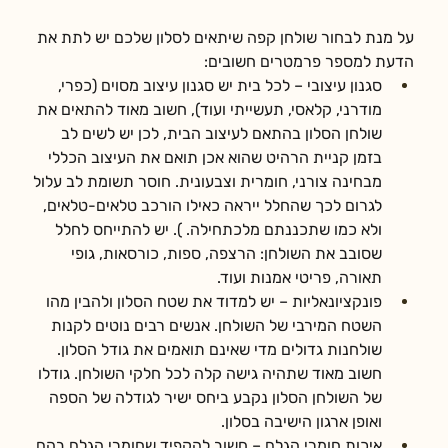
על מנת לבחור שולחן קפה שיתאים לסלון שלכם יש לתת את 
הדעת למספר פרמטרים חשובים:
סגנון עיצובי – לכל בית יש סגנון עיצוב מסוים (כפרי, 
מודרני, קלאסי, תעשייתי ועוד), חשוב מאוד להתאים את 
שולחן הסלון בהתאם לעיצוב הבית, לכן יש לשים לב 
בזמן קניית הרהיט שהוא אכן תואם את העיצוב הכללי 
מבחינה צורני, חומרית וצבעונית. חוסר תשומת לב עלול 
לגרום לכך שהחלל ייראה כאילו הורכב טלאים-טלאים, 
ולא כמו שתכננתם מלכתחילה. ). יש להתייחס לחלל 
שסובב את השולחן: הרצפה, ספות, כורסאות, גופי 
תאורה, פריטי אמנות ועוד.
פונקציונאליות – יש למדוד את שטח הסלון ולהבין מהו 
השטח המירבי של השולחן. אנשים רבים נוטים לקנות 
שולחנות גדולים מדי שאינם תואמים את גודל הסלון. 
חשוב מאוד שתהיה גישה קלה לכל חלקי השולחן. גודלו 
של השולחן הסלון נקבע ביחס ישיר לגודלה של הספה 
ואופן ארגון הישיבה בסלון.
איכות חומרי הגלם – חשוב להקפיד שחומרי הגלם בהם 