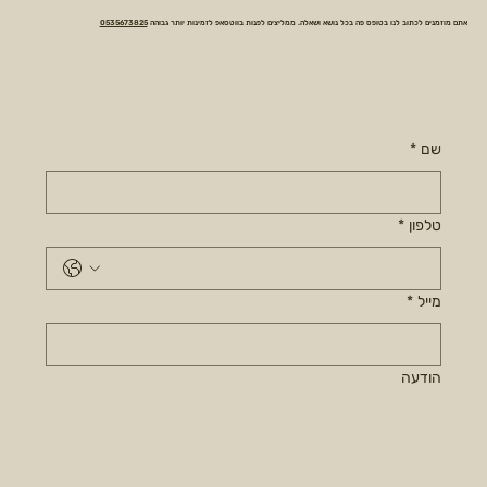
אתם מוזמנים לכתוב לנו בטופס פה בכל נושא ושאלה. ממליצים לפנות בווטסאפ לזמינות יותר גבוהה
0535673825
שם
*
טלפון
*
מייל
*
הודעה