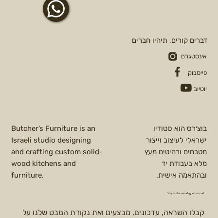
דברים קורים, תיהיו חברים
אינסטגרם
פייסבוק
יוטיוב
בוצ׳רס הוא סטודיו
Butcher’s Furniture is an
ישראלי לעיצוב וייצור
Israeli studio designing
מטבחים ורהיטים מעץ
and crafting custom solid-
מלא בעבודת יד
wood kitchens and
ובהתאמה אישית.
furniture.
Stay in the wood-good-mood
קבלו השראה, עדכונים, מבצעים ואת נקודת המבט שלנו על 