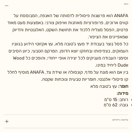
תיאור
ANAFA הוא פרשנות פיסולית לדמותה של האנפה, המבוססת על
קווים ארוכים, פרופורציות מאוזנות ואיפוק צורני. באמצעות מעט מאוד
פרטים, הפסל מצליח ללכוד את תחושת השקט, האלגנטיות והדיוק
שמאפיינים את הציפור.
כל פסל נוצר בעבודת יד מעץ ג'טובה מלא, עץ אקזוטי הידוע בגווניו
העמוקים, בצפיפותו ובחוזקו יוצא הדופן. המרקם הטבעי, כיוון הסיבים
וסימני העבודה מעניקים לכל יצירה אופי ייחודי, והופכים כל Wood
Dude ליחיד במינו.
בין אם הוא מונח על מדף, קונסולה או שידת צד, ANAFA מוסיף לחלל
קו פיסולי אלגנטי, חומריות טבעית ונוכחות שקטה.
חומר:
עץ ג'טובה מלא
מידות:
רוחב: 15 ס"מ
גובה: 62 ס"מ
על האומן - גיורא ליכט