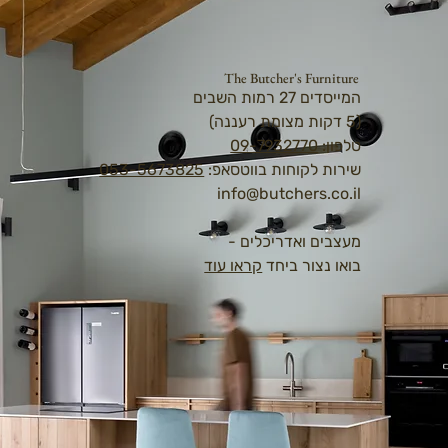
The Butcher's Furniture
המייסדים 27 רמות השבים
(5 דקות מצומת רעננה)
טלפון:
09-7932770
שירות לקוחות בווטסאפ:
053-5673825
info@butchers.co.il
מעצבים ואדריכלים -
בואו נצור ביחד
קראו עוד