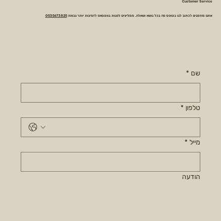
Customer Service
אתם מוזמנים לכתוב לנו בטופס פה בכל נושא ושאלה. ממליצים לפנות בווטסאפ לזמינות יותר גבוהה
0535673825
שם
*
טלפון
*
מייל
*
הודעה