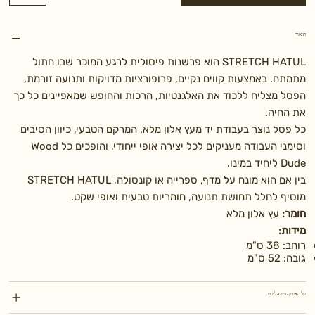
תיאור
STRETCH HATUL הוא פרשנות פיסולית לרגע המוכר שבו חתול
מתמתח. באמצעות קווים נקיים, פרופורציות מדויקות ותנועה זורמת,
הפסל מצליח ללכוד את האלגנטיות, הרכות והחופש שמאפיינים כל כך
את החיה.
כל פסל נוצר בעבודת יד מעץ אלון מלא. המרקם הטבעי, כיוון הסיבים
וסימני העבודה מעניקים לכל יצירה אופי ייחודי, והופכים כל Wood
Dude ליחיד במינו.
בין אם הוא מונח על מדף, ספרייה או קונסולה, STRETCH HATUL
מוסיף לחלל תחושת תנועה, חומריות טבעית ואופי שקט.
חומר:
עץ אלון מלא
מידות:
רוחב: 38 ס"מ
גובה: 52 ס"מ
על האומן - גיורא ליכט