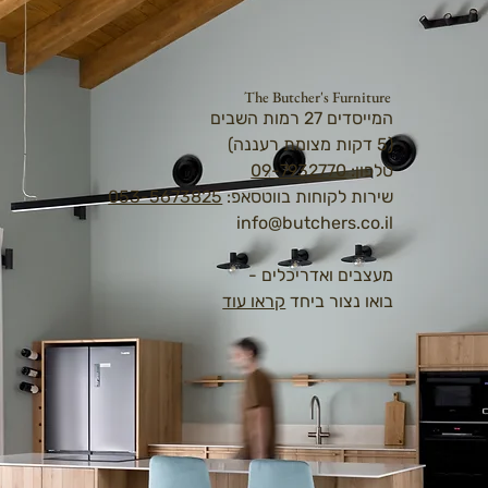
The Butcher's Furniture
המייסדים 27 רמות השבים
(5 דקות מצומת רעננה)
טלפון:
09-7932770
שירות לקוחות בווטסאפ:
053-5673825
info@butchers.co.il
מעצבים ואדריכלים -
בואו נצור ביחד
קראו עוד