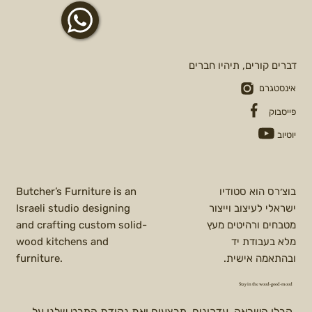
דברים קורים, תיהיו חברים
אינסטגרם
פייסבוק
יוטיוב
בוצ׳רס הוא סטודיו
Butcher’s Furniture is an
ישראלי לעיצוב וייצור
Israeli studio designing
מטבחים ורהיטים מעץ
and crafting custom solid-
מלא בעבודת יד
wood kitchens and
ובהתאמה אישית.
furniture.
Stay in the wood-good-mood
קבלו השראה, עדכונים, מבצעים ואת נקודת המבט שלנו על 