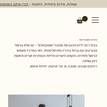
שאלות, מידות מיוחדות, הזמנות -
דברו איתנו בווטסאפ
בית פרטי במושב תל שחר
בבית רחב ידיים תכננו את מטבח “שטוקהולם” – עץ מלא בגימור
טבעי ונקי עם נגרות בהירה ומינימליסטית. האי המרכזי משמש
לבישול ולאירוח, והקווים הישרים והידיות הנסתרות יוצרים תחושת
דיוק ושלווה.
רהיטים שבנינו: מטבח, אי, קיר ארונות, יחידות אחסון.